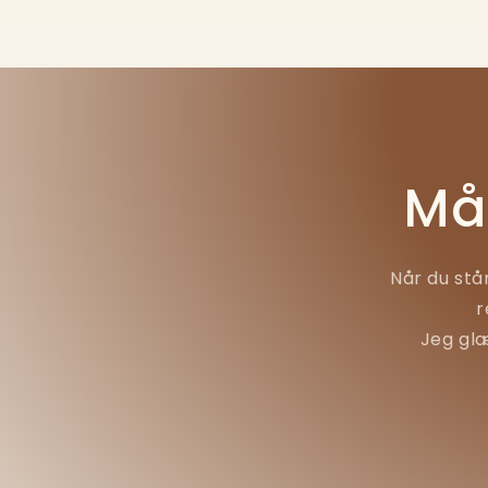
Må
Når du stå
r
Jeg glæ