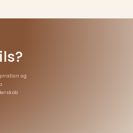
ls?
piration og
b.
ederskab