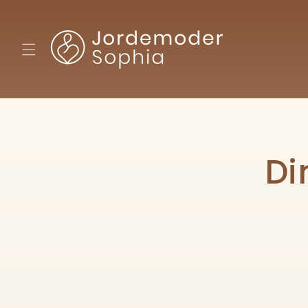
Gå til
indhold
Di