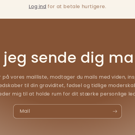
Log ind
for at betale hurtigere.
 jeg sende dig mai
r på vores mailliste, modtager du mails med viden, ins
edskaber til din graviditet, fødsel og tidlige moderska
der mig til at holde rum for dit stærke personlige l
Mail